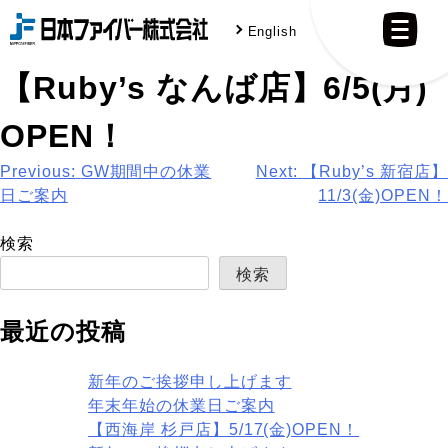
Skip
2023.5.29
English
to
content
【Ruby’s なんば店】6/5(月)
OPEN！
投
Previous:
GW期間中の休業
Next:
【Ruby’s 新宿店】
日ご案内
11/3(金)OPEN！
稿
ナ
検索
検索
ビ
ゲ
最近の投稿
ー
新年のご挨拶申し上げます
シ
年末年始の休業日ご案内
ョ
【西海岸 杉戸店】5/17(金)OPEN！